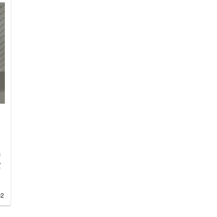
新
だ
02