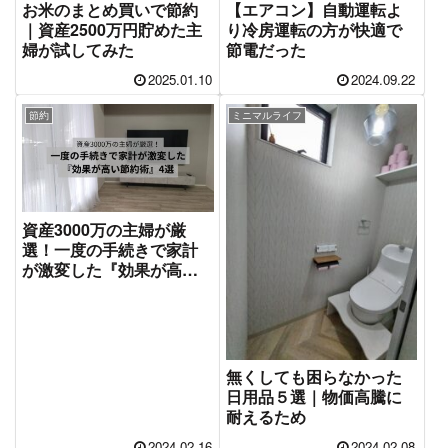
お米のまとめ買いで節約
【エアコン】自動運転よ
｜資産2500万円貯めた主
り冷房運転の方が快適で
婦が試してみた
節電だった
2025.01.10
2024.09.22
節約
ミニマルライフ
資産3000万の主婦が厳
選！一度の手続きで家計
が激変した『効果が高い
節約術』4選
無くしても困らなかった
日用品５選｜物価高騰に
耐えるため
2024.02.16
2024.02.08