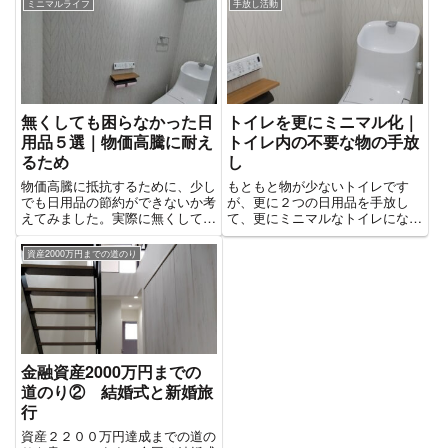
ミニマルライフ
手放し活動
無くしても困らなかった日
トイレを更にミニマル化｜
用品５選｜物価高騰に耐え
トイレ内の不要な物の手放
るため
し
物価高騰に抵抗するために、少し
もともと物が少ないトイレです
でも日用品の節約ができないか考
が、更に２つの日用品を手放し
えてみました。実際に無くしてみ
て、更にミニマルなトイレになり
ても困らなかった日用品5選につ
ました
いて書いています
資産2000万円までの道のり
金融資産2000万円までの
道のり② 結婚式と新婚旅
行
資産２２００万円達成までの道の